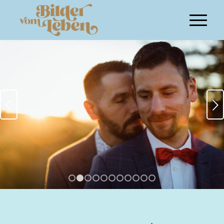
Weiter
1
2
3
4
5
6
7
8
9
10
11