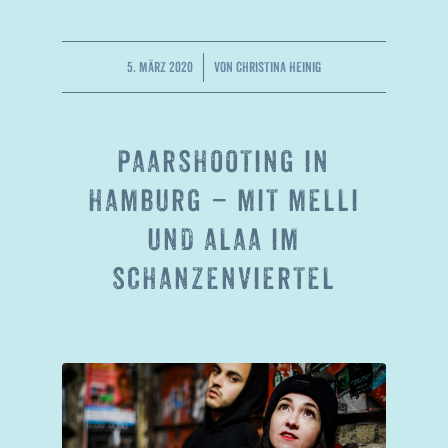
/
5. MÄRZ 2020
VON
CHRISTINA HEINIG
PAARSHOOTING IN
HAMBURG – MIT MELLI
UND ALAA IM
SCHANZENVIERTEL